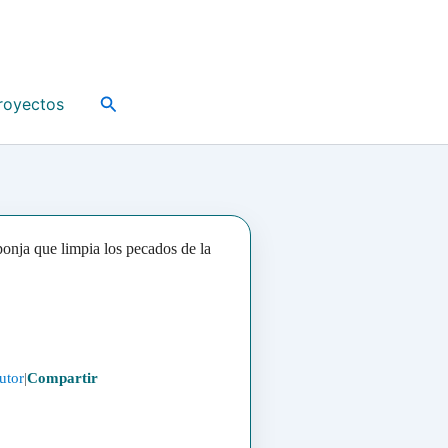
Buscar
royectos
nja que limpia los pecados de la
utor
|
Compartir