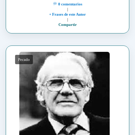
0 comentarios
|
+ Frases de este Autor
|
Compartir
Pecado