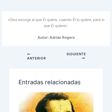
«Dios escoge al que Él quiere, cuando Él lo quiere, para lo
que Él quiere».
Autor: Adrián Rogers
SIGUIENTE
ANTERIOR
Entradas relacionadas