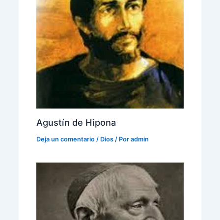
Agustín de Hipona
Deja un comentario
/
Dios
/ Por
admin