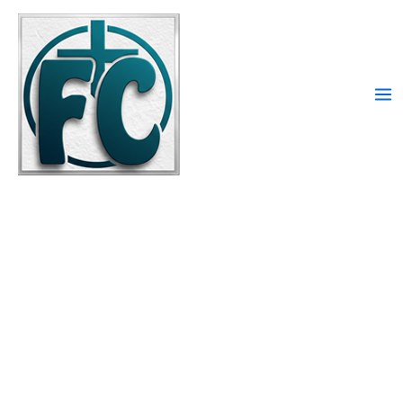
Ir
al
contenido