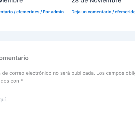
viembre
28 de Noviembre
ntario
/
efemerides
/ Por
admin
Deja un comentario
/
efemerid
comentario
n de correo electrónico no será publicada.
Los campos obli
ados con
*