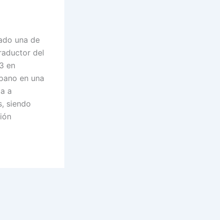
rado una de
traductor del
3 en
spano en una
da a
s, siendo
ión