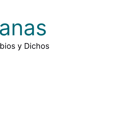
ianas
rbios y Dichos