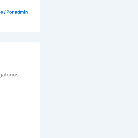
es
/ Por
admin
gatorios