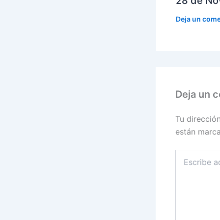
28 de No
Deja un come
Deja un 
Tu direcció
están marc
Escribe
aquí...