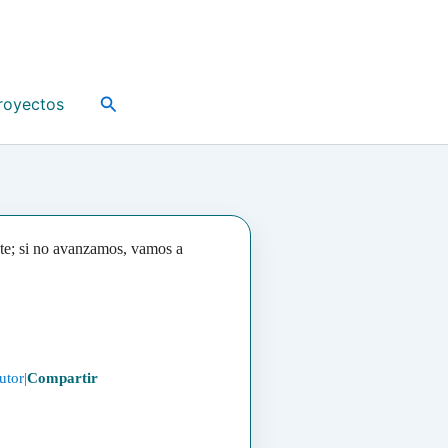
Buscar
royectos
nte; si no avanzamos, vamos a
utor
|
Compartir