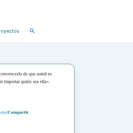
Buscar
royectos
 convencerlo de que usted es
in importar quién sea ella».
utor
|
Compartir