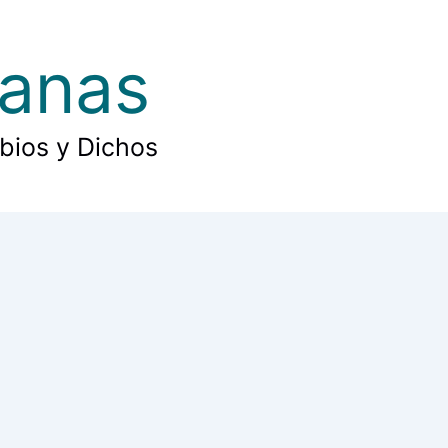
ianas
rbios y Dichos