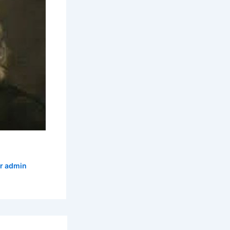
or
admin