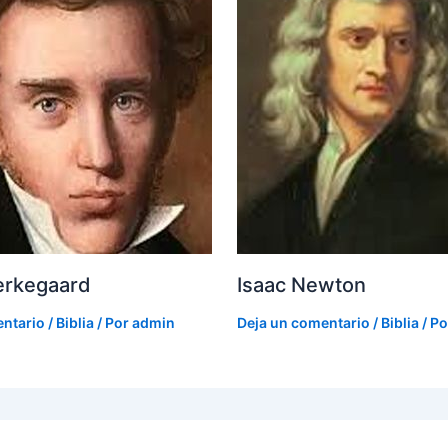
erkegaard
Isaac Newton
entario
/
Biblia
/ Por
admin
Deja un comentario
/
Biblia
/ P