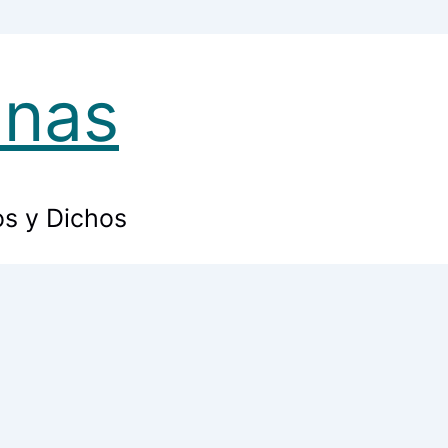
anas
os y Dichos