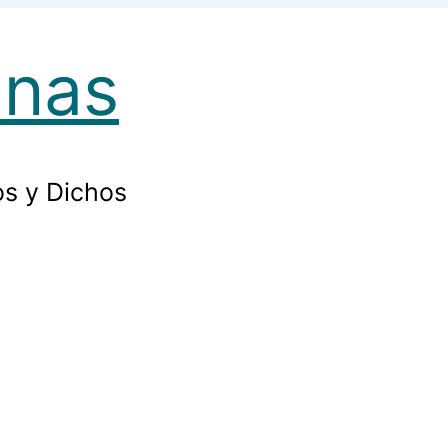
Web
anas
os y Dichos