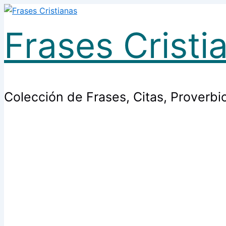
Escribe
Nombre*
Correo
Ir
aquí...
electrónico*
al
Frases Cristi
contenido
Colección de Frases, Citas, Proverbi