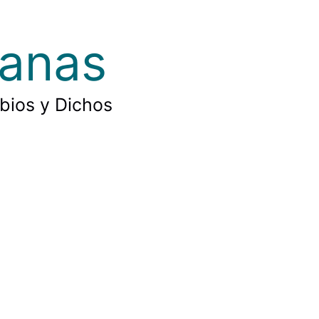
ianas
rbios y Dichos