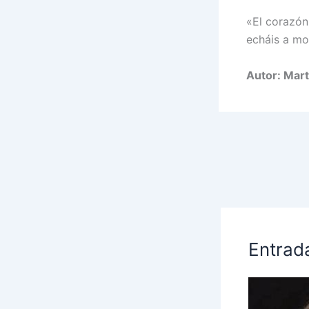
«El corazón
echáis a mol
Autor: Mart
Entrad