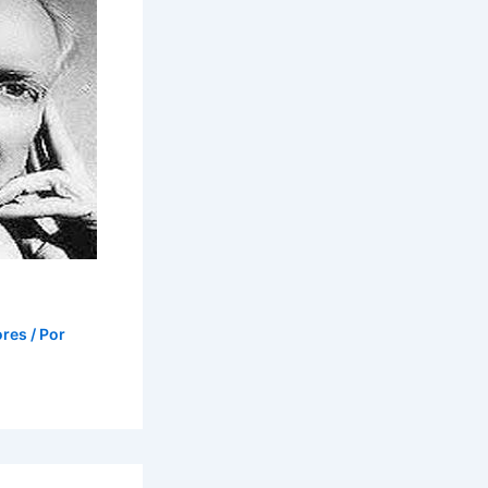
ores
/ Por