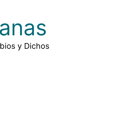
ianas
rbios y Dichos