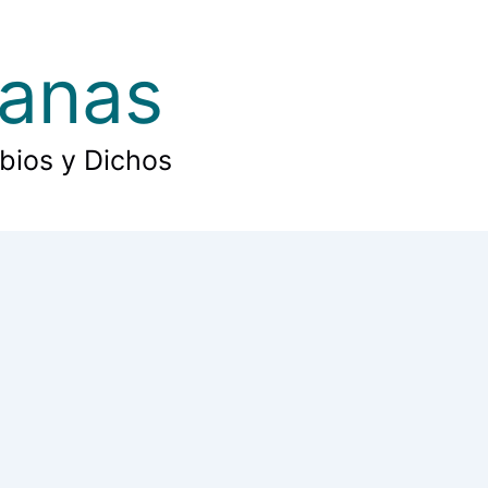
ianas
rbios y Dichos