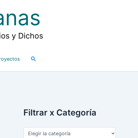
ianas
ios y Dichos
Buscar
royectos
F
Filtrar x Categoría
i
l
t
r