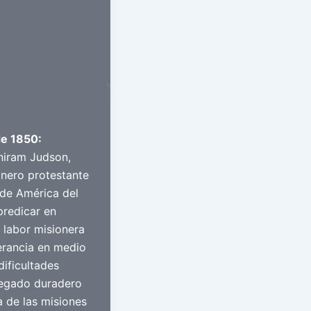
de 1850:
niram Judson,
onero protestante
de América del
predicar en
 labor misionera
erancia en medio
dificultades
legado duradero
ia de las misiones