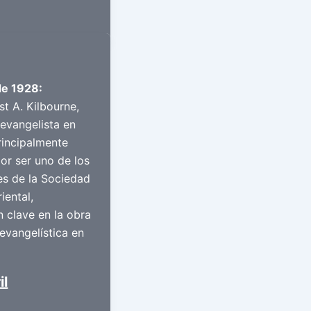
de 1928:
st A. Kilbourne,
 evangelista en
rincipalmente
or ser uno de los
s de la Sociedad
iental,
 clave en la obra
evangelística en
il