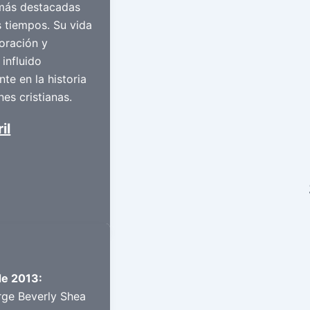
más destacadas
s tiempos. Su vida
oración y
 influido
te en la historia
nes cristianas.
il
de 2013:
rge Beverly Shea