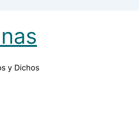
anas
os y Dichos