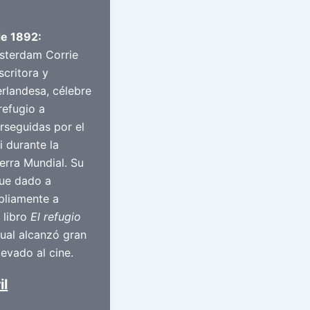
de 1892:
sterdam Corrie
scritora y
erlandesa, célebre
refugio a
rseguidas por el
i durante la
rra Mundial. Su
fue dado a
pliamente a
 libro
El refugio
 cual alcanzó gran
levado al cine.
il