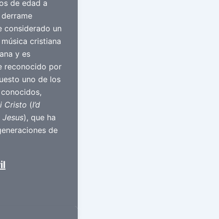
ños de edad a
 derrame
ue considerado un
 música cristiana
ana y es
 reconocido por
esto uno de los
 conocidos,
i Cristo
(
I’d
 Jesus
), que ha
generaciones de
il