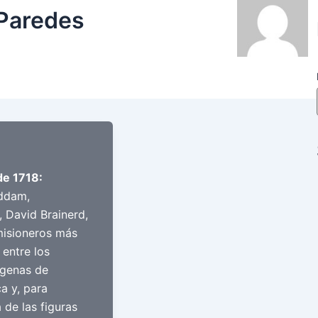
 Paredes
de 1718:
ddam,
, David Brainerd,
misioneros más
 entre los
ígenas de
a y, para
 de las figuras