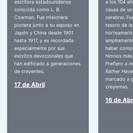
escritora estadounidense
a los 104 a
conocida como L. B.
causa de un
Cowman. Fue misionera
cerebral. F
pionera junto a su esposo en
tesoro de la
Japón y China desde 1901
norteameric
hasta 1917, y es recordada
ampliamente
especialmente por sus
haber compu
escritos devocionales que
himnos más
han edificado a generaciones
Prefiero a m
de creyentes.
Rather Have
marcado a 
17 de Abril
creyentes.
16 de Abr