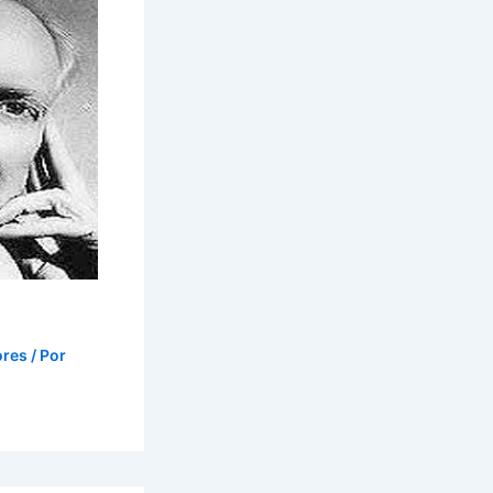
ores
/ Por