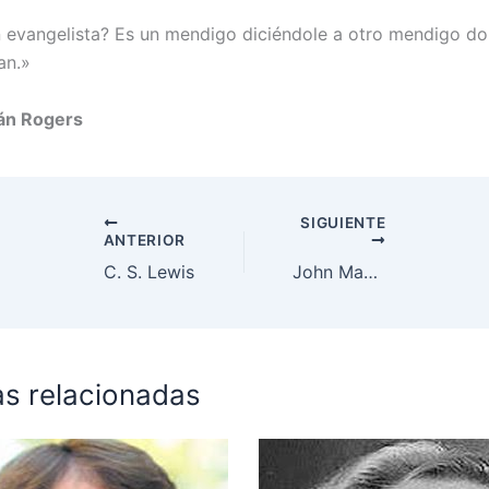
 evangelista? Es un mendigo diciéndole a otro mendigo d
an.»
ián Rogers
SIGUIENTE
ANTERIOR
C. S. Lewis
John MacArthur
as relacionadas