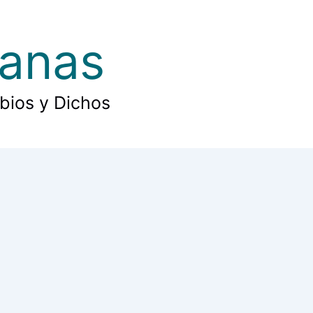
ianas
rbios y Dichos