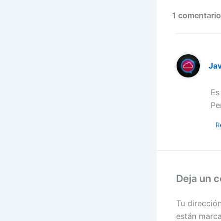
1 comentario
Jav
Es
Pe
R
Deja un 
Tu direcció
están marc