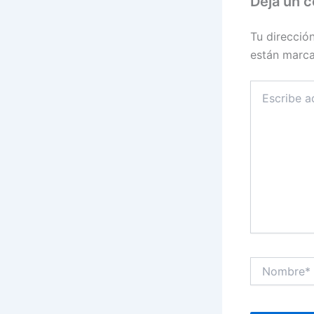
Deja un 
Tu direcció
están marc
Escribe
aquí...
Nombre*