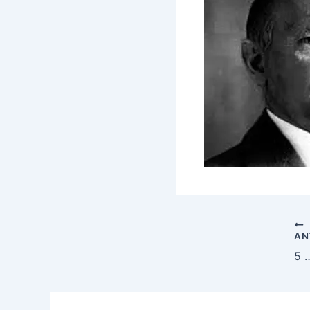
AN
5 de dic